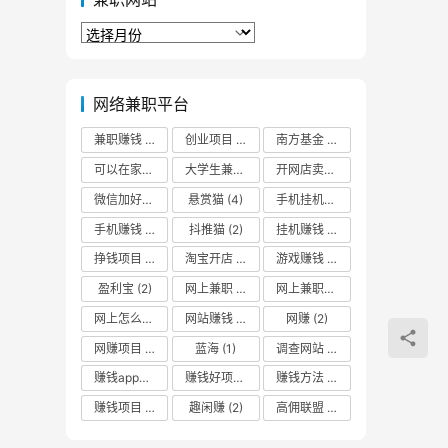
兼
职
网
站
网络兼职平台
兼职赚钱
(2)
创业项目
(3)
南方基金
(2)
可以在家挣钱
(2)
大学生兼职
(2)
开网店卖什么最赚钱
(2)
微信加好友
(2)
悬赏猫
(4)
手机挂机赚钱
(3)
手机赚钱
(5)
抖推猫
(2)
挂机赚钱
(3)
挣钱项目
(2)
淘宝开店
(1)
游戏赚钱
(3)
盈利宝
(2)
网上兼职
(2)
网上兼职赚钱日结
(3)
网上怎么赚零花钱
网站赚钱
(2)
(2)
网赚
(2)
网赚项目
(2)
蓝海
(1)
调查网站
(2)
赚钱app哪个最靠谱
(2)
赚钱好项目
(2)
赚钱方法
(2)
赚钱项目
(4)
趣闲赚
(2)
高佣联盟
(3)