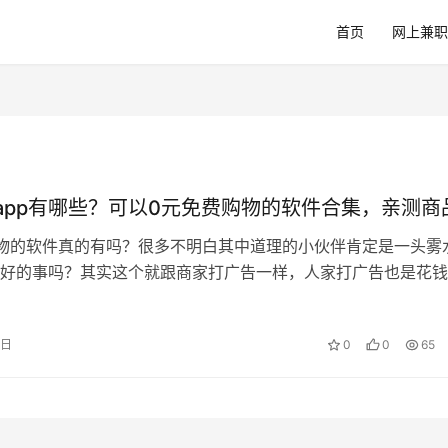
首页
网上兼职
app有哪些？可以0元免费购物的软件合集，亲测商
物的软件真的有吗？很多不明白其中道理的小伙伴肯定是一头雾
好的事吗？其实这个就跟商家打广告一样，人家打广告也是花钱
台把这些钱直接补贴给了用户。 相…
8日
0
0
65