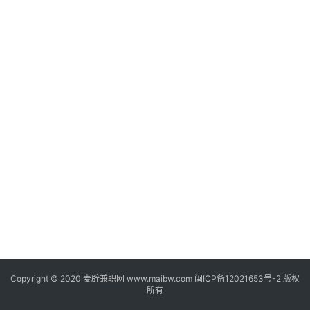
家
兼
职
兼
职
网
赚
V
I
P
课
程
Copyright © 2020
麦辟兼职网
www.maibw.com 闽ICP备12021653号-2 版权
所有