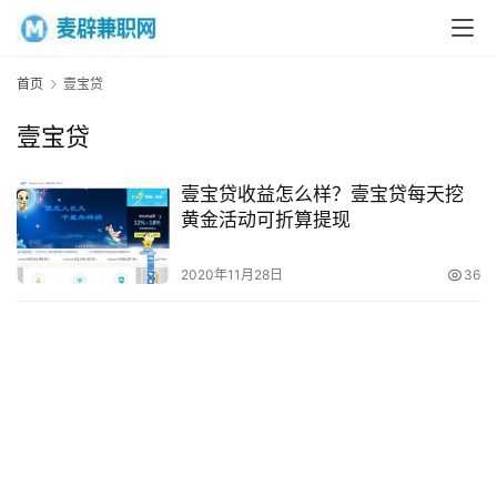
首页
壹宝贷
首
壹宝贷
页
壹宝贷收益怎么样？壹宝贷每天挖
网
黄金活动可折算提现
上
兼
2020年11月28日
36
职
手
机
兼
职
在