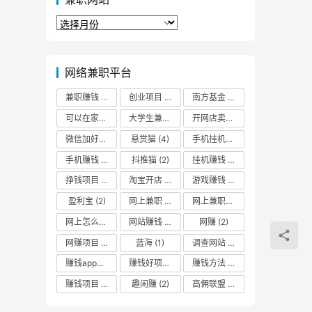
兼
职
网
站
网络兼职平台
兼职赚钱
(2)
创业项目
(3)
南方基金
(2)
可以在家挣钱
(2)
大学生兼职
(2)
开网店卖什么最赚钱
(2)
微信加好友
(2)
悬赏猫
(4)
手机挂机赚钱
(3)
手机赚钱
(5)
抖推猫
(2)
挂机赚钱
(3)
挣钱项目
(2)
淘宝开店
(1)
游戏赚钱
(3)
盈利宝
(2)
网上兼职
(2)
网上兼职赚钱日结
(3)
网上怎么赚零花钱
网站赚钱
(2)
(2)
网赚
(2)
网赚项目
(2)
蓝海
(1)
调查网站
(2)
赚钱app哪个最靠谱
(2)
赚钱好项目
(2)
赚钱方法
(2)
赚钱项目
(4)
趣闲赚
(2)
高佣联盟
(3)