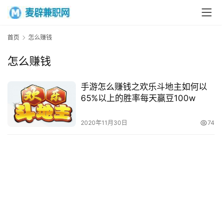
首页
怎么赚钱
首
怎么赚钱
页
手游怎么赚钱之欢乐斗地主如何以
网
65%以上的胜率每天赢豆100w
上
兼
2020年11月30日
74
职
手
机
兼
职
在