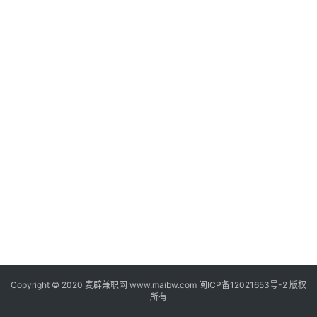
家
兼
职
兼
职
网
赚
V
I
P
课
程
Copyright © 2020
麦辟兼职网
www.maibw.com 闽ICP备12021653号-2 版权
所有