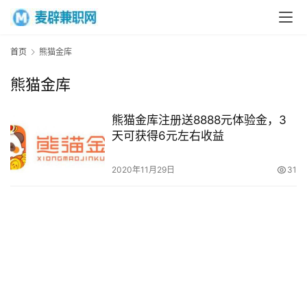
首页
熊猫金库
首
熊猫金库
页
熊猫金库注册送8888元体验金，3
网
天可获得6元左右收益
上
兼
2020年11月29日
31
职
手
机
兼
职
在