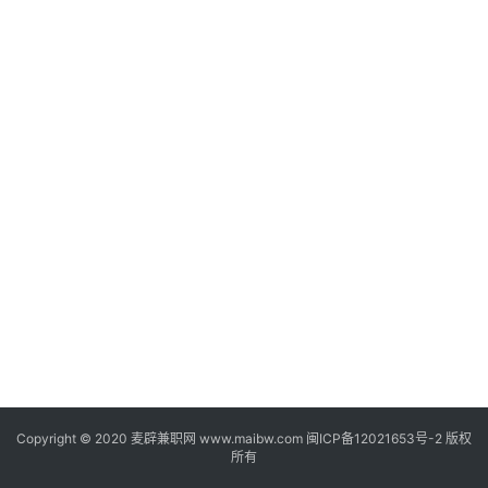
家
兼
职
兼
职
网
赚
V
I
P
课
程
Copyright © 2020
麦辟兼职网
www.maibw.com 闽ICP备12021653号-2 版权
所有