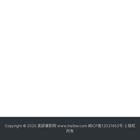
家
兼
职
兼
职
网
赚
V
I
P
课
程
Copyright © 2020
麦辟兼职网
www.maibw.com 闽ICP备12021653号-2 版权
所有