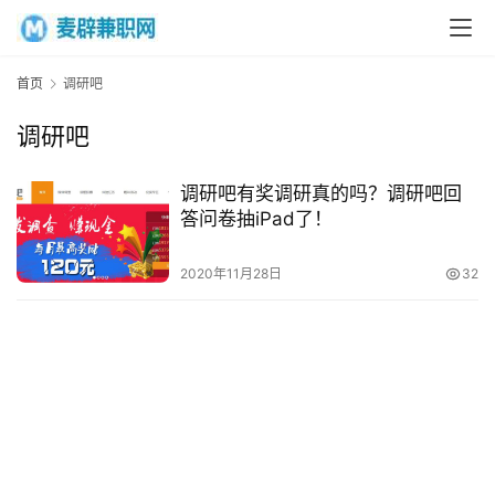
首页
调研吧
首
调研吧
页
调研吧有奖调研真的吗？调研吧回
网
答问卷抽iPad了！
上
兼
2020年11月28日
32
职
手
机
兼
职
在