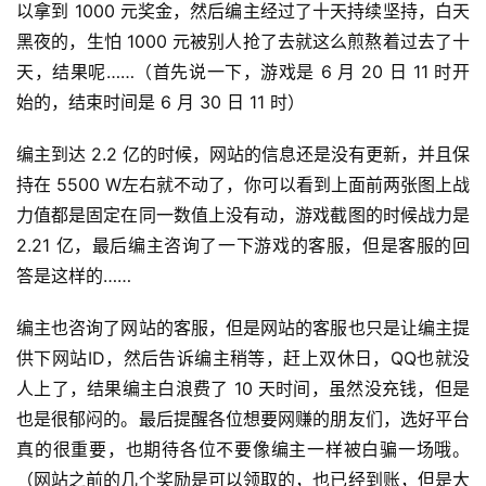
以拿到 1000 元奖金，然后编主经过了十天持续坚持，白天
兼
黑夜的，生怕 1000 元被别人抢了去就这么煎熬着过去了十
职
天，结果呢……（首先说一下，游戏是 6 月 20 日 11 时开
始的，结束时间是 6 月 30 日 11 时）
手
机
编主到达 2.2 亿的时候，网站的信息还是没有更新，并且保
兼
持在 5500 W左右就不动了，你可以看到上面前两张图上战
职
力值都是固定在同一数值上没有动，游戏截图的时候战力是 
2.21 亿，最后编主咨询了一下游戏的客服，但是客服的回
在
家
答是这样的……
兼
职
编主也咨询了网站的客服，但是网站的客服也只是让编主提
供下网站ID，然后告诉编主稍等，赶上双休日，QQ也就没
兼
人上了，结果编主白浪费了 10 天时间，虽然没充钱，但是
职
也是很郁闷的。最后提醒各位想要网赚的朋友们，选好平台
网
真的很重要，也期待各位不要像编主一样被白骗一场哦。
赚
（网站之前的几个奖励是可以领取的，也已经到账，但是大