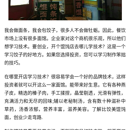
我会做面条，我会包饺子，很多人不会做牡蛎。因此，餐饮
市场上没有很多面馆。企业家对这个商机很乐观，所以他们
首
想学习技术。要创业，开个馄饨店去哪儿学技术？这是一个
页
学习饺子的好地方。如果您选择投资，您可以学习制作笨拙
的技巧。
网
上
在哪里开店学习技术？很容易学会一个好的品牌技术，这样
兼
投资者就可以开这么一家面馆。能带来好生意。它有各种燕
职
子皮，精选的榛子肉，手工揉捏，晶莹剔透，光滑有弹性，
充满活力和无尽的回味;辅以老秘制汤，含有数十种滋补中
手
机
草药，汤香浓郁，营养丰富，滋养美容。了解比饺美馄饨
兼
面，创业少走弯路.
职