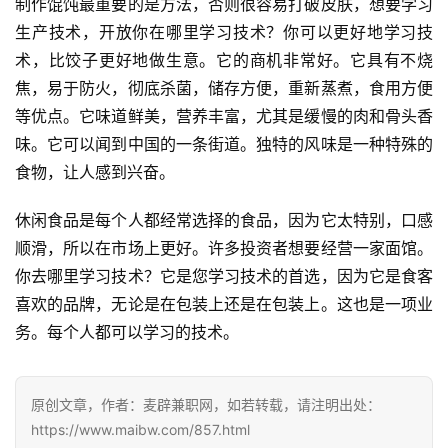
制作馄饨最重要的是方法，否则很容易打破皮肤，想要学习
在
生产技术，开放你在哪里学习技术？你可以更好地学习技
家
术，比饺子更好地做生意。它的商机非常好。它具有不烧
兼
焦，易于防火，彻底杀菌，储存方便，重新蒸煮，食用方便
职
等优点。它味道鲜美，营养丰富，尤其是缓慢的肉和骨头香
味。它可以闻到中国的一条街道。独特的风味是一种特殊的
兼
食物，让人感到兴奋。
职
网
休闲食品是每个人都经常选择的食品，因为它太特别，口感
赚
顺滑，所以在市场上更好。许多投资者想要经营一家面馆。
你去哪里学习技术？它是您学习技术的首选，因为它是食客
V
喜欢的品牌，无论是在包装上还是在包装上。这也是一项业
I
P
务。每个人都可以学习的技术。
课
程
原创文章，作者：麦辟兼职网，如若转载，请注明出处：
https://www.maibw.com/857.html