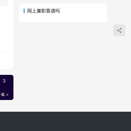
网上兼职靠谱吗
，3
一篇