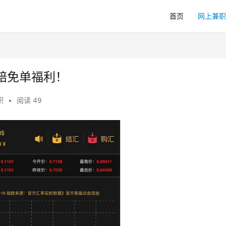
首页
网上兼职
赔免单福利！
职
•
阅读 49