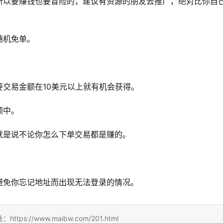
所以要赚钱也要冒险的，建议有资源的朋友去推广，绝对比你自
随机免单。
交易金额在10美元以上就有机会获得。
额中。
就是说不论你怎么下单交易都是赚的。
避免你忘记地址而出现无法登录的情况。
//www.maibw.com/201.html