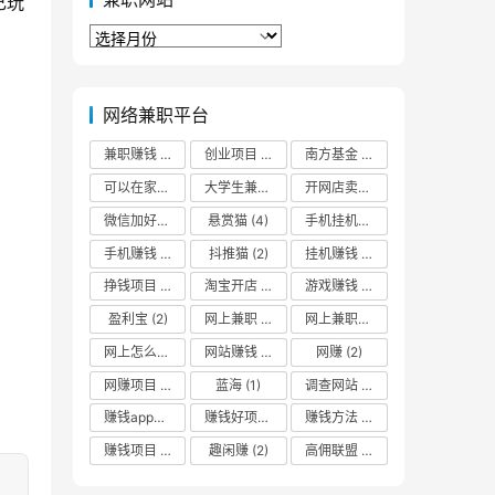
己玩
兼
职
网
站
网络兼职平台
兼职赚钱
(2)
创业项目
(3)
南方基金
(2)
可以在家挣钱
(2)
大学生兼职
(2)
开网店卖什么最赚钱
(2)
微信加好友
(2)
悬赏猫
(4)
手机挂机赚钱
(3)
手机赚钱
(5)
抖推猫
(2)
挂机赚钱
(3)
挣钱项目
(2)
淘宝开店
(1)
游戏赚钱
(3)
盈利宝
(2)
网上兼职
(2)
网上兼职赚钱日结
(3)
网上怎么赚零花钱
网站赚钱
(2)
(2)
网赚
(2)
网赚项目
(2)
蓝海
(1)
调查网站
(2)
赚钱app哪个最靠谱
(2)
赚钱好项目
(2)
赚钱方法
(2)
赚钱项目
(4)
趣闲赚
(2)
高佣联盟
(3)