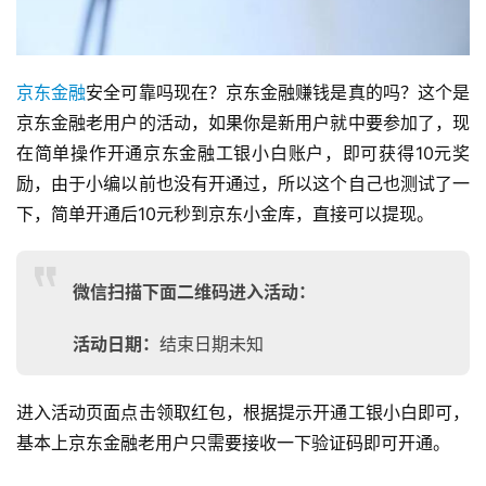
页
网
京东金融
安全可靠吗现在？京东金融赚钱是真的吗？这个是
上
京东金融老用户的活动，如果你是新用户就中要参加了，现
兼
在简单操作开通京东金融工银小白账户，即可获得10元奖
职
励，由于小编以前也没有开通过，所以这个自己也测试了一
下，简单开通后10元秒到京东小金库，直接可以提现。
手
机
兼
微信扫描下面二维码进入活动：
职
活动日期：
结束日期未知
在
家
兼
进入活动页面点击领取红包，根据提示开通工银小白即可，
职
基本上京东金融老用户只需要接收一下验证码即可开通。