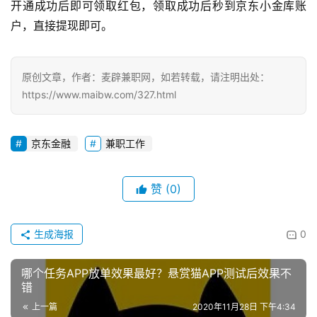
兼
开通成功后即可领取红包，领取成功后秒到京东小金库账
职
户，直接提现即可。
网
赚
原创文章，作者：麦辟兼职网，如若转载，请注明出处：
V
https://www.maibw.com/327.html
I
P
京东金融
兼职工作
课
程
赞
(0)
生成海报
0
哪个任务APP放单效果最好？悬赏猫APP测试后效果不
错
上一篇
2020年11月28日 下午4:34