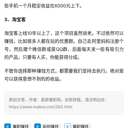
些手机一个月稳定收益在6000元上下。
兼
职
3、淘宝客
网
赚
淘宝客上线10年以上了，这个项目虽然说老。不过依然可以
赚钱，比如很多人都在玩的优惠群。自己去阿里妈妈注册个
V
号，然后建个微信群或是QQ群，后面每天发一些有吸引力
I
的产品，只要有人买，你能获得分成。
P
课
不管你选择那种赚钱方式，都需要我们坚持去执行。绝对是
程
可以获得意想不到的的收益。
原创文章，作者：麦辟兼职网，如若转载，请注明出处：
https://www.maibw.com/365.html
兼职赚钱
如何赚钱
兼职赚钱