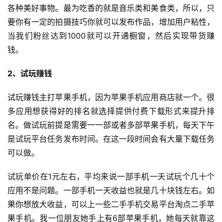
各种美好事物。最为吃香的就是音乐类和美食类，所以，只
首
要你有一定的拍摄技巧你就可以发布作品，增加用户粘性，
页
当我们粉丝达到1000就可以开通橱窗，然后实现带货赚
钱。
网
上
2、试玩赚钱
兼
职
试玩赚钱主打苹果手机，因为苹果手机应用商店就一个。很
多应用想获得好的排名就选择提供付费下载形式来提升排
手
机
名。做试玩前提是需要一一部或者多部苹果手机，每天下午
兼
是试玩平台任务发布时间。在这一段时间会有大量下载任务
职
可以做。
在
试玩单价在1元左右，平均来说一部手机一天试玩个几十个
家
应用不是问题。一部手机一天收益也就是几十块钱左右。如
兼
果你想放大收益，可以上一些二手手机交易平台淘点二手苹
职
果手机。我一位朋友她手上有6部苹果手机，她每天就靠这