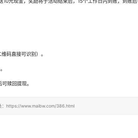
送10元现金，奖励将于活动结束后，15个工作日内到账，到账后
二维码直接可识别）。
卡。
后可赎回提现。
//www.maibw.com/386.html