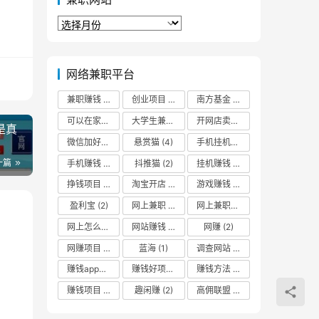
兼
职
网
站
网络兼职平台
兼职赚钱
(2)
创业项目
(3)
南方基金
(2)
可以在家挣钱
(2)
大学生兼职
(2)
开网店卖什么最赚钱
(2)
是真
微信加好友
(2)
悬赏猫
(4)
手机挂机赚钱
(3)
一篇
手机赚钱
(5)
抖推猫
(2)
挂机赚钱
(3)
挣钱项目
(2)
淘宝开店
(1)
游戏赚钱
(3)
盈利宝
(2)
网上兼职
(2)
网上兼职赚钱日结
(3)
网上怎么赚零花钱
网站赚钱
(2)
(2)
网赚
(2)
网赚项目
(2)
蓝海
(1)
调查网站
(2)
赚钱app哪个最靠谱
(2)
赚钱好项目
(2)
赚钱方法
(2)
赚钱项目
(4)
趣闲赚
(2)
高佣联盟
(3)