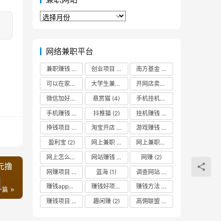
兼
职
网
站
网络兼职平台
兼职赚钱
(2)
创业项目
(3)
南方基金
(2)
可以在家挣钱
(2)
大学生兼职
(2)
开网店卖什么最赚钱
(2)
微信加好友
(2)
悬赏猫
(4)
手机挂机赚钱
(3)
手机赚钱
(5)
抖推猫
(2)
挂机赚钱
(3)
挣钱项目
(2)
淘宝开店
(1)
游戏赚钱
(3)
盈利宝
(2)
网上兼职
(2)
网上兼职赚钱日结
(3)
网上怎么赚零花钱
网站赚钱
(2)
(2)
网赚
(2)
元撸
网赚项目
(2)
蓝海
(1)
调查网站
(2)
赚钱app哪个最靠谱
(2)
赚钱好项目
(2)
赚钱方法
(2)
一篇
赚钱项目
(4)
趣闲赚
(2)
高佣联盟
(3)