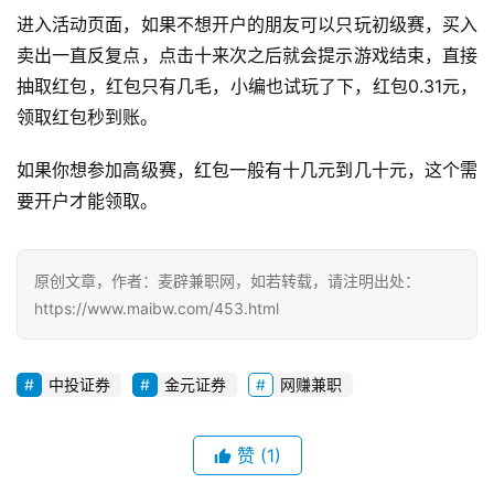
兼
进入活动页面，如果不想开户的朋友可以只玩初级赛，买入
职
卖出一直反复点，点击十来次之后就会提示游戏结束，直接
抽取红包，红包只有几毛，小编也试玩了下，红包0.31元，
兼
职
领取红包秒到账。
网
赚
如果你想参加高级赛，红包一般有十几元到几十元，这个需
要开户才能领取。
V
I
P
原创文章，作者：麦辟兼职网，如若转载，请注明出处：
课
https://www.maibw.com/453.html
程
中投证券
金元证券
网赚兼职
赞
(1)