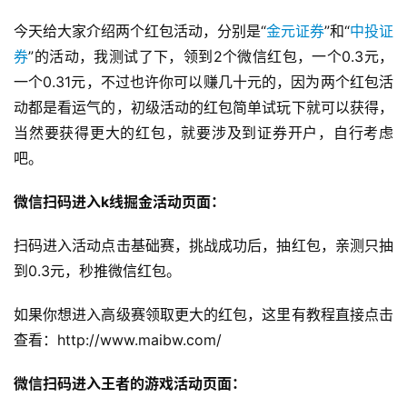
今天给大家介绍两个红包活动，分别是“
金元证券
”和“
中投证
券
”的活动，我测试了下，领到2个微信红包，一个0.3元，
首
一个0.31元，不过也许你可以赚几十元的，因为两个红包活
页
动都是看运气的，初级活动的红包简单试玩下就可以获得，
当然要获得更大的红包，就要涉及到证券开户，自行考虑
网
上
吧。
兼
职
微信扫码进入k线掘金活动页面：
扫码进入活动点击基础赛，挑战成功后，抽红包，亲测只抽
手
机
到0.3元，秒推微信红包。
兼
职
如果你想进入高级赛领取更大的红包，这里有教程直接点击
查看：http://www.maibw.com/
在
微信扫码进入王者的游戏活动页面：
家