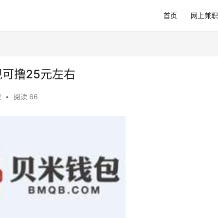
首页
网上兼职
现可撸25元左右
职
•
阅读 66