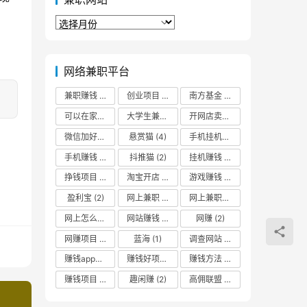
兼
职
网
站
网络兼职平台
兼职赚钱
(2)
创业项目
(3)
南方基金
(2)
可以在家挣钱
(2)
大学生兼职
(2)
开网店卖什么最赚钱
(2)
微信加好友
(2)
悬赏猫
(4)
手机挂机赚钱
(3)
手机赚钱
(5)
抖推猫
(2)
挂机赚钱
(3)
挣钱项目
(2)
淘宝开店
(1)
游戏赚钱
(3)
盈利宝
(2)
网上兼职
(2)
网上兼职赚钱日结
(3)
网上怎么赚零花钱
网站赚钱
(2)
(2)
网赚
(2)
网赚项目
(2)
蓝海
(1)
调查网站
(2)
赚钱app哪个最靠谱
(2)
赚钱好项目
(2)
赚钱方法
(2)
赚钱项目
(4)
趣闲赚
(2)
高佣联盟
(3)