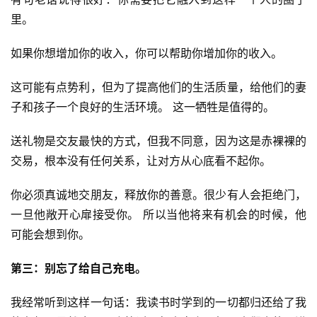
职
里。
如果你想增加你的收入，你可以帮助你增加你的收入。
手
机
这可能有点势利，但为了提高他们的生活质量，给他们的妻
兼
职
子和孩子一个良好的生活环境。 这一牺牲是值得的。
送礼物是交友最快的方式，但我不同意，因为这是赤裸裸的
在
交易，根本没有任何关系，让对方从心底看不起你。
家
兼
你必须真诚地交朋友，释放你的善意。很少有人会拒绝门，
职
一旦他敞开心扉接受你。 所以当他将来有机会的时候，他
可能会想到你。
兼
职
第三：别忘了给自己充电。
网
赚
我经常听到这样一句话：我读书时学到的一切都归还给了我