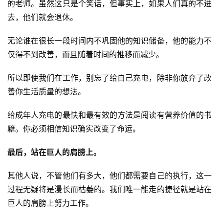
的老师。虽然这只是个笑话，但事实上，如果人们真的不进
V
去，他们就会退休。
I
P
无论谁在很长一段时间内不巩固他的知识储备，他的能力不
课
程
仅得不到改善，而且随着时间的推移而减少。
所以即使我们在工作，别忘了给自己充电，除非你放弃了改
善你生活质量的想法。
给成年人充电的最快和最有效的方法是阅读有营养价值的书
籍。你必须相信知识确实改变了命运。
最后，站在巨人的肩膀上。
其他人说，不管他们有多大，他们都需要自己的执行，这一
过程无疑将是漫长而枯萎的。我们唯一能走的捷径就是站在
巨人的肩膀上努力工作。