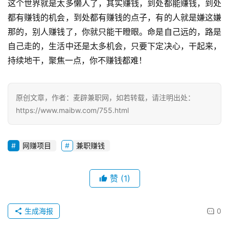
网
这个世界就是太多懒人了，其实赚钱，到处都能赚钱，到处
赚
都有赚钱的机会，到处都有赚钱的点子，有的人就是嫌这嫌
那的，别人赚钱了，你就只能干瞪眼。命是自己远的，路是
V
自己走的，生活中还是太多机会，只要下定决心，干起来，
I
持续地干，聚焦一点，你不赚钱都难！
P
课
程
原创文章，作者：麦辟兼职网，如若转载，请注明出处：
https://www.maibw.com/755.html
网赚项目
兼职赚钱
赞
(1)
生成海报
0