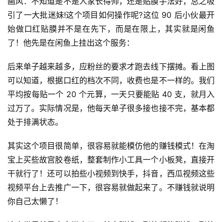
画风：不知道是不是人家长得帅，还是贴膜手法好，总之吸
网
引了一大批迷妹!这个项目如何操作呢?这位 90 后小伙最开
上
始做口红贴膜并不是在先下，而是在限上，其实就是闲鱼
兼
了！他先是在闲鱼上挂出这个服务：
职
后来单子越来越多，应粉丝的要求才跑去线下摆摊。看上图
手
可以知道，根据口红的档次不同，收费也是不一样的。我们
机
平均按每贴一个 20 个元算，一天只要能贴 40 支，就月入
兼
过万了。实际情况是，他每天单子很多接也接不完，基本都
职
处于排满状态。
在
其实这个项目很简单，很容易就能模仿他的赚钱模式！在淘
家
宝上买些故宫胶卷纸，整套制作小工具一个小板凳，直接开
兼
职
干就行了！还可以拍些小视频到快手，抖音，西瓜视频这些
视频平台上去推广一下，很容易就做起来了。不赚钱就说明
兼
你自己太懒了！
职