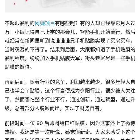
不起眼暴利的
网赚项目
有哪些呢？有的人却已经靠它月入过
万！小编记得自己上学的那会儿，智能手机开始流行，然后
就经常在新闻里听到说谁谁谁靠手机贴膜实现了买房买车，
当时羡慕的不得了。结果到后面，大家都知道了手机贴膜的
暴利程度，纷纷加入手机贴膜大军，街头巷尾尽是一些手机
贴膜的摊位。
再到后面，随着行业的竞争，利润越来越少，很多年轻人自
己也学会了贴膜，这个行当便成为夕阳行业，很少被人关注
了。然而哪怕整个行业不行，通过创新，通过转型，通过升
级，总有部分人脱颖而出，实现了财务自有。
首
前段时间一位 90 后帅哥给口红贴膜，因为这事还上了微博
页
热搜。我还是第一次听说，感觉很新奇。大家来感受下这个